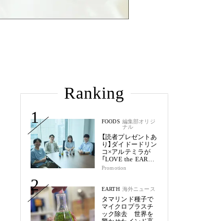
Ranking
1
FOODS
編集部オリジ
ナル
【読者プレゼントあ
り】ダイドードリン
コ×アルテミラが
「LOVE the EARTH
シリーズ」で目指す
Promotion
未来
2
EARTH
海外ニュース
タマリンド種子で
マイクロプラスチ
ック除去 世界を