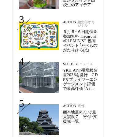
驚かせたインド高
校生のアイデア
3
ACTION
編集部オリ
ジナル
９月５・６日開催＆
参加無料 macaroni
×ELEMINIST 協同
イベント「たべもの
がたりひろば」
4
SOCIETY
ニュース
YKK APが環境報告
書2026を発行 CD
Pサプライヤーエン
ゲージメント評価
で最高評価「A」を
獲得
5
ACTION
寄付
熊本地震M7.1で最
大震度７ 寄付・支
援先一覧