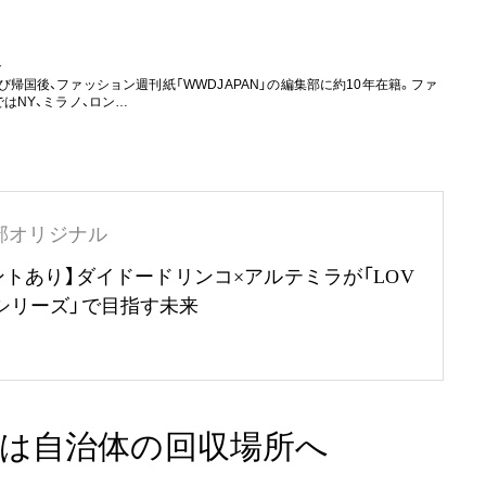
ト
国後、ファッション週刊紙「WWDJAPAN」の編集部に約10年在籍。ファ
はNY、ミラノ、ロン…
部オリジナル
ントあり】ダイドードリンコ×アルテミラが「LOV
RTHシリーズ」で目指す未来
は自治体の回収場所へ