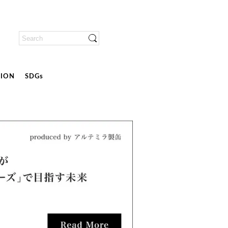
ION
SDGs