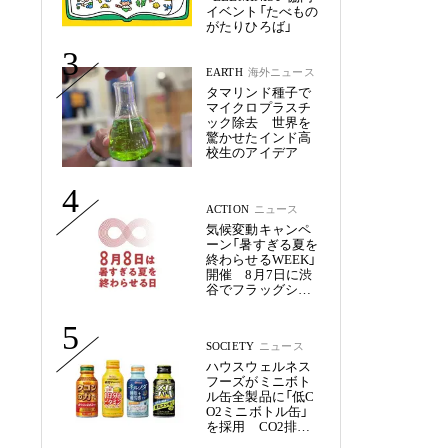
イベント「たべもの
がたりひろば」
3
EARTH
海外ニュース
タマリンド種子で
マイクロプラスチ
ック除去 世界を
驚かせたインド高
校生のアイデア
4
ACTION
ニュース
気候変動キャンペ
ーン「暑すぎる夏を
終わらせるWEEK」
開催 8月7日に渋
谷でフラッグシッ
プイベント
5
SOCIETY
ニュース
ハウスウェルネス
フーズがミニボト
ル缶全製品に「低C
O2ミニボトル缶」
を採用 CO2排出
量を約50%削減