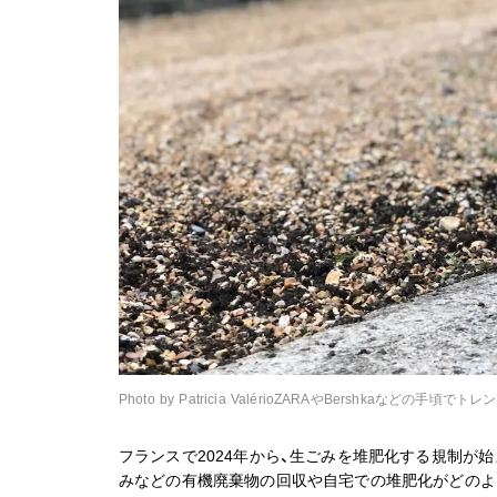
Photo by Patricia ValérioZARAやBershkaな
フランスで2024年から、生ごみを堆肥化する規制が
みなどの有機廃棄物の回収や自宅での堆肥化がどのよ