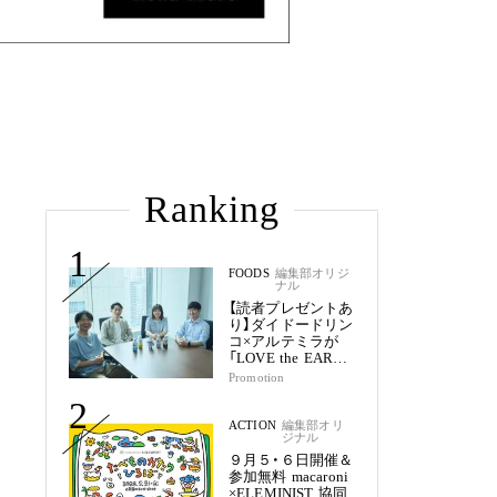
Ranking
1
FOODS
編集部オリジ
ナル
【読者プレゼントあ
り】ダイドードリン
コ×アルテミラが
「LOVE the EARTH
シリーズ」で目指す
Promotion
未来
2
ACTION
編集部オリ
ジナル
９月５・６日開催＆
参加無料 macaroni
×ELEMINIST 協同