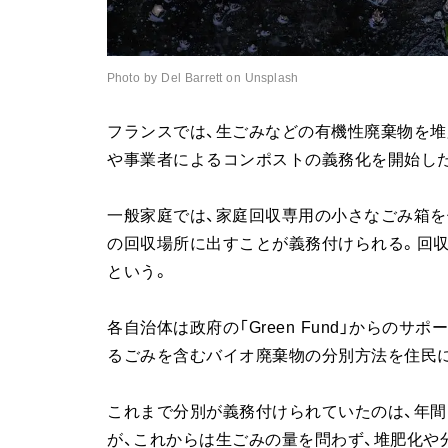
Photo by Del Barrett on Unsplash
フランスでは、生ごみなどの有機性廃棄物を堆肥
や事業者によるコンポストの義務化を開始し
一般家庭では、家庭回収専用の小さなごみ箱を
の回収場所に出すことが義務付けられる。回
という。
各自治体は政府の「Green Fund」からの
るごみを含むバイオ廃棄物の分別方法を住民
これまで分別が義務付けられていたのは、年
が、これからは生ごみの量を問わず、堆肥化や