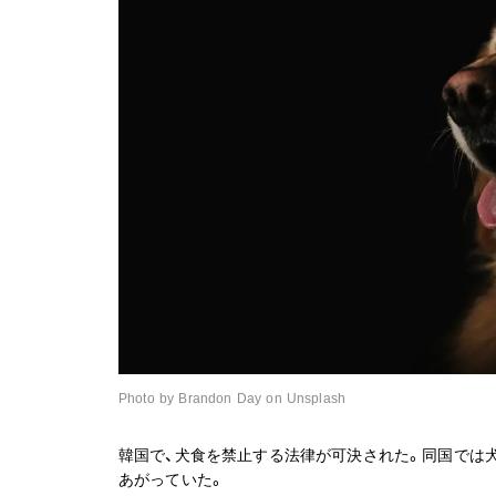
Photo by Brandon Day on Unsplash
韓国で、犬食を禁止する法律が可決された。同国では
あがっていた。