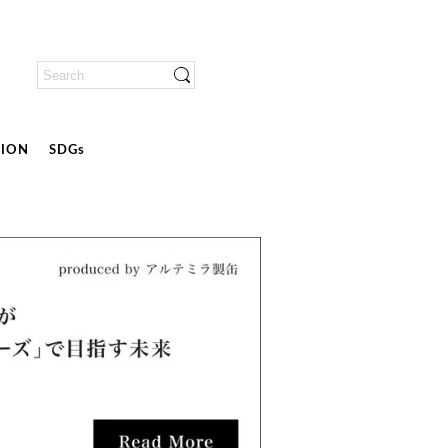
ION
SDGs