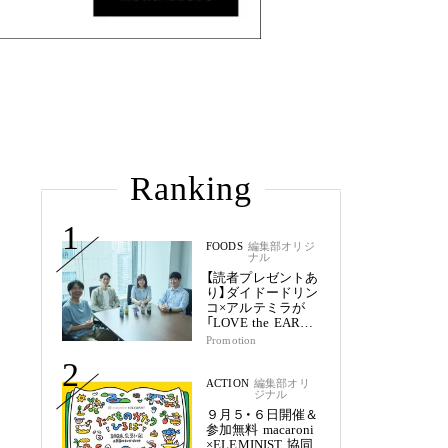
Ranking
1
FOODS
編集部オリジ
ナル
【読者プレゼントあ
り】ダイドードリン
コ×アルテミラが
「LOVE the EARTH
シリーズ」で目指す
Promotion
未来
2
ACTION
編集部オリ
ジナル
９月５・６日開催＆
参加無料 macaroni
×ELEMINIST 協同