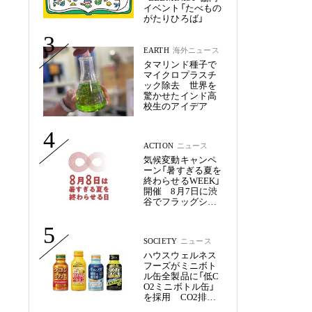
イベント「たべもの
がたりひろば」
3
EARTH
海外ニュース
タマリンド種子で
マイクロプラスチ
ック除去 世界を
驚かせたインド高
校生のアイデア
4
ACTION
ニュース
気候変動キャンペ
ーン「暑すぎる夏を
終わらせるWEEK」
開催 8月7日に渋
谷でフラッグシッ
プイベント
5
SOCIETY
ニュース
ハウスウェルネス
フーズがミニボト
ル缶全製品に「低C
O2ミニボトル缶」
を採用 CO2排出
量を約50%削減