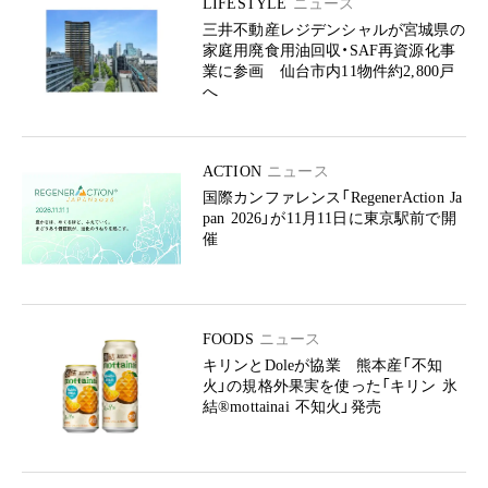
LIFESTYLE
ニュース
三井不動産レジデンシャルが宮城県の
家庭用廃食用油回収・SAF再資源化事
業に参画 仙台市内11物件約2,800戸
へ
ACTION
ニュース
国際カンファレンス「RegenerAction Ja
pan 2026」が11月11日に東京駅前で開
催
FOODS
ニュース
キリンとDoleが協業 熊本産「不知
火」の規格外果実を使った「キリン 氷
結®mottainai 不知火」発売