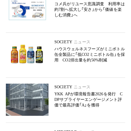
コメ兵がリユース意識調査 利用率は
約7割へ拡大し「安さ」から「価値を楽
しむ消費」へ
SOCIETY
ニュース
ハウスウェルネスフーズがミニボトル
缶全製品に「低CO2ミニボトル缶」を採
用 CO2排出量を約50%削減
SOCIETY
ニュース
YKK APが環境報告書2026を発行 C
DPサプライヤーエンゲージメント評
価で最高評価「A」を獲得