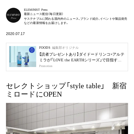
ELEMINIST Press
最新ニュース配信（毎日更新）
サステナブルに関わる国内外のニュース、ブランド紹介、イベントや製品発売
などの最新情報をお届けします。
2020.07.17
FOODS
編集部オリジナル
【読者プレゼントあり】ダイドードリンコ×アルテ
ミラが「LOVE the EARTHシリーズ」で目指す未
来
Promotion
セレクトショップ「style table」 新宿
ミロードにOPEN