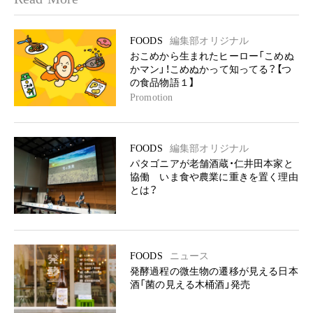
FOODS
編集部オリジナル
おこめから生まれたヒーロー「こめぬ
かマン」！こめぬかって知ってる？【つ
の食品物語１】
Promotion
FOODS
編集部オリジナル
パタゴニアが老舗酒蔵・仁井田本家と
協働 いま食や農業に重きを置く理由
とは？
FOODS
ニュース
発酵過程の微生物の遷移が見える日本
酒「菌の見える木桶酒」発売