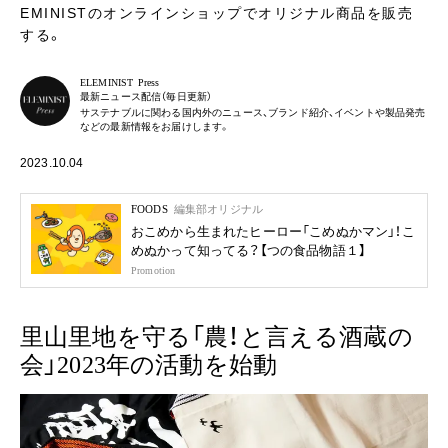
EMINISTのオンラインショップでオリジナル商品を販売
する。
ELEMINIST Press
最新ニュース配信（毎日更新）
サステナブルに関わる国内外のニュース、ブランド紹介、イベントや製品発売
などの最新情報をお届けします。
2023.10.04
FOODS
編集部オリジナル
おこめから生まれたヒーロー「こめぬかマン」！こ
めぬかって知ってる？【つの食品物語１】
Promotion
里山里地を守る「農！と言える酒蔵の
会」2023年の活動を始動