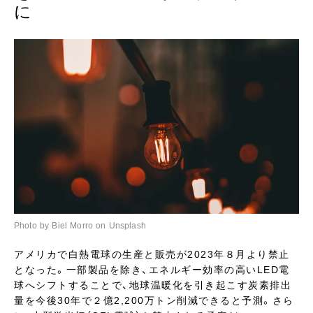
に
Photo by Biel Morro on Unsplash
アメリカで白熱電球の生産と販売が2023年８月より禁止
となった。一部製品を除き、エネルギー効率の高いLED電
球へシフトすることで、地球温暖化を引き起こす炭素排出
量を今後30年で２億2,200万トン削減できると予測。さら