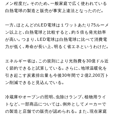
メン程度だ。そのため、一般家庭で広く使われている
白熱電球の製造と販売が事実上違法となったのだ。
一方、ほとんどのLED電球は１ワットあたり75ルーメ
ン以上と、白熱電球と比較すると、約５倍も発光効率
が高い。つまり、LED電球は白熱電球に比べて消費電
力が低く、寿命が長い上、明るく省エネというわけだ。
エネルギー省は、この規則により光熱費を30億ドル近
く節約できると試算している。さらに、地球温暖化を
引き起こす炭素排出量も今後30年間で２億2,200万ト
ン削減できると見込んでいる。
冷蔵庫やオーブンの照明、虫除けランプ、植物用ライ
トなど、一部商品については、例外としてメーカーで
の製造と店舗での販売が認められる。また、現在家庭