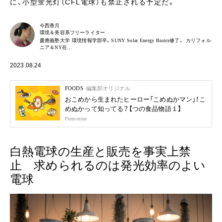
に、小型蛍光灯（CFL電球）も禁止される予定だ。
今西香月
環境＆美容系フリーライター
慶應義塾大学 環境情報学部卒。SUNY Solar Energy Basics修了。 カリフォル
ニア＆NY在…
2023.08.24
FOODS
編集部オリジナル
おこめから生まれたヒーロー「こめぬかマン」！こ
めぬかって知ってる？【つの食品物語１】
Promotion
白熱電球の生産と販売を事実上禁
止 求められるのは発光効率のよい
電球