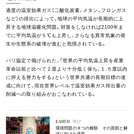
過度の温室効果ガス（二酸化炭素、メタン、フロンガス
など）の排出によって、地球の平均気温が長期的に上
昇する地球温暖化問題。対策をしなければ2100年ま
でに平均気温が５℃も上昇し、さらなる異常気象の発
生や生態系の破壊が進むと危惧されている。
パリ協定で掲げられた、「世界の平均気温上昇を産業
革命以前と比べて２度より十分低く保ち、１.５度以内
に抑える努力をする」という世界共通の長期目標の達
成に向けて、現在世界レベルで温室効果ガス排出量の
削減への取り組みがおこなわれている。
EARTH
学び
環境問題の８つの種類 その原因と解
決に向けた道筋