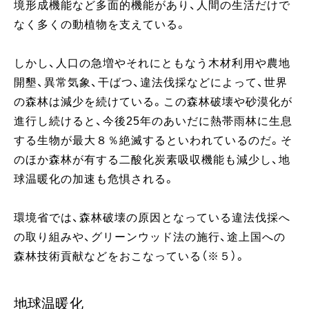
境形成機能など多面的機能があり、人間の生活だけで
なく多くの動植物を支えている。
しかし、人口の急増やそれにともなう木材利用や農地
開墾、異常気象、干ばつ、違法伐採などによって、世界
の森林は減少を続けている。この森林破壊や砂漠化が
進行し続けると、今後25年のあいだに熱帯雨林に生息
する生物が最大８％絶滅するといわれているのだ。そ
のほか森林が有する二酸化炭素吸収機能も減少し、地
球温暖化の加速も危惧される。
環境省では、森林破壊の原因となっている違法伐採へ
の取り組みや、グリーンウッド法の施行、途上国への
森林技術貢献などをおこなっている（※５）。
地球温暖化