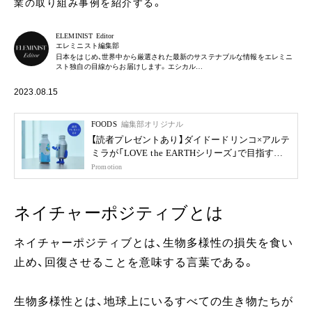
業の取り組み事例を紹介する。
ELEMINIST Editor
エレミニスト編集部
日本をはじめ、世界中から厳選された最新のサステナブルな情報をエレミニ
スト独自の目線からお届けします。エシカル…
2023.08.15
FOODS
編集部オリジナル
【読者プレゼントあり】ダイドードリンコ×アルテ
ミラが「LOVE the EARTHシリーズ」で目指す未
来
Promotion
ネイチャーポジティブとは
ネイチャーポジティブとは、生物多様性の損失を食い
止め、回復させることを意味する言葉である。
生物多様性とは、地球上にいるすべての生き物たちが