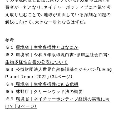
費者が一丸となり、ネイチャーポジティブに本気で考
え取り組むことで、地球が直面している深刻な問題の
解決に向けて、大きな一歩となるはずだ。
参考
※１
環境省｜生物多様性とはなにか
※２
環境省｜令和５年版環境白書・循環型社会白書・
生物多様性白書の公表について
※３
公益財団法人世界自然保護基金ジャパン「Living
Planet Report 2022」（34ページ）
※４
環境省｜生物多様性に迫る危機
※５
林野庁｜クリーンウッド法の概
要
※６
環境省｜ネイチャーポジティブ経済の実現に向
けて（３ページ）