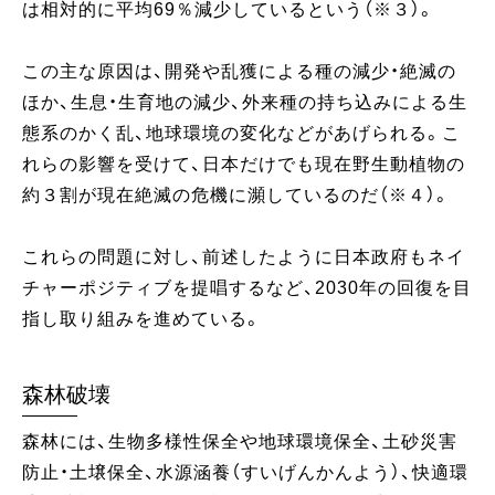
は相対的に平均69％減少しているという（※３）。
この主な原因は、開発や乱獲による種の減少・絶滅の
ほか、生息・生育地の減少、外来種の持ち込みによる生
態系のかく乱、地球環境の変化などがあげられる。こ
れらの影響を受けて、日本だけでも現在野生動植物の
約３割が現在絶滅の危機に瀕しているのだ（※４）。
これらの問題に対し、前述したように日本政府もネイ
チャーポジティブを提唱するなど、2030年の回復を目
指し取り組みを進めている。
森林破壊
森林には、生物多様性保全や地球環境保全、土砂災害
防止・土壌保全、水源涵養（すいげんかんよう）、快適環