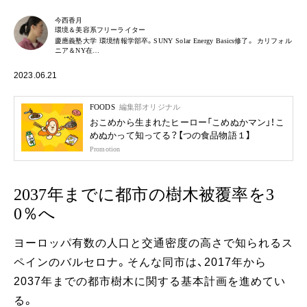
今西香月
環境＆美容系フリーライター
慶應義塾大学 環境情報学部卒。SUNY Solar Energy Basics修了。 カリフォル
ニア＆NY在…
2023.06.21
FOODS
編集部オリジナル
おこめから生まれたヒーロー「こめぬかマン」！こ
めぬかって知ってる？【つの食品物語１】
Promotion
2037年までに都市の樹木被覆率を3
0％へ
ヨーロッパ有数の人口と交通密度の高さで知られるス
ペインのバルセロナ。そんな同市は、2017年から
2037年までの都市樹木に関する基本計画を進めてい
る。