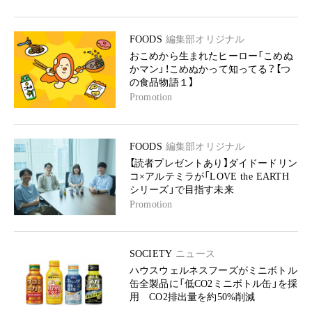
FOODS
編集部オリジナル
おこめから生まれたヒーロー「こめぬ
かマン」！こめぬかって知ってる？【つ
の食品物語１】
Promotion
FOODS
編集部オリジナル
【読者プレゼントあり】ダイドードリン
コ×アルテミラが「LOVE the EARTH
シリーズ」で目指す未来
Promotion
SOCIETY
ニュース
ハウスウェルネスフーズがミニボトル
缶全製品に「低CO2ミニボトル缶」を採
用 CO2排出量を約50%削減