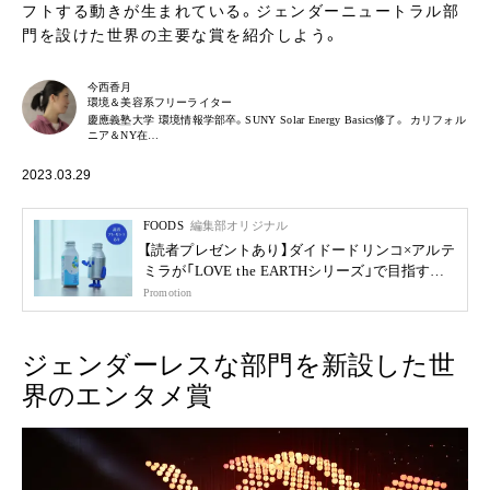
フトする動きが生まれている。ジェンダーニュートラル部
門を設けた世界の主要な賞を紹介しよう。
今西香月
環境＆美容系フリーライター
慶應義塾大学 環境情報学部卒。SUNY Solar Energy Basics修了。 カリフォル
ニア＆NY在…
2023.03.29
FOODS
編集部オリジナル
【読者プレゼントあり】ダイドードリンコ×アルテ
ミラが「LOVE the EARTHシリーズ」で目指す未
来
Promotion
ジェンダーレスな部門を新設した世
界のエンタメ賞