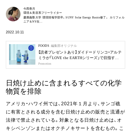
今西香月
環境＆美容系フリーライター
慶應義塾大学 環境情報学部卒。SUNY Solar Energy Basics修了。 カリフォル
ニア＆NY在…
2022.10.11
FOODS
編集部オリジナル
【読者プレゼントあり】ダイドードリンコ×アルテ
ミラが「LOVE the EARTHシリーズ」で目指す未
来
Promotion
日焼け止めに含まれるすべての化学
物質を排除
アメリカ・ハワイ州では、2021年１月より、サンゴ礁
に有害とされる成分を含む日焼け止めの販売と流通が
法律で禁止されている。対象となる日焼け止めは、オ
キシベンゾンまたはオクチノキサートを含むもの。こ