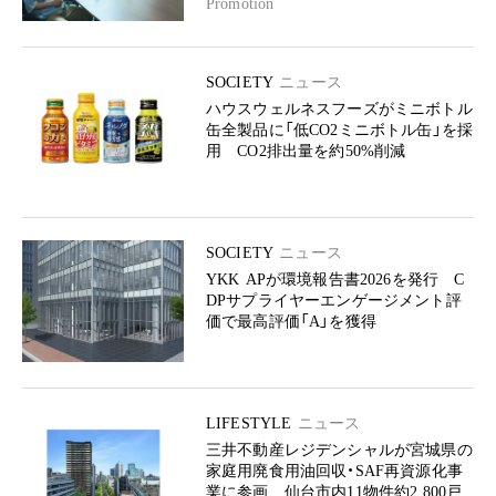
Promotion
SOCIETY
ニュース
ハウスウェルネスフーズがミニボトル
缶全製品に「低CO2ミニボトル缶」を採
用 CO2排出量を約50%削減
SOCIETY
ニュース
YKK APが環境報告書2026を発行 C
DPサプライヤーエンゲージメント評
価で最高評価「A」を獲得
LIFESTYLE
ニュース
三井不動産レジデンシャルが宮城県の
家庭用廃食用油回収・SAF再資源化事
業に参画 仙台市内11物件約2,800戸