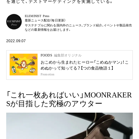
を通じて、テストマーケティングを実施している。
ELEMINIST Press
最新ニュース配信（毎日更新）
サステナブルに関わる国内外のニュース、ブランド紹介、イベントや製品発売
などの最新情報をお届けします。
2022.09.07
FOODS
編集部オリジナル
おこめから生まれたヒーロー「こめぬかマン」！こ
めぬかって知ってる？【つの食品物語１】
Promotion
「これ一枚あればいい」MOONRAKER
Sが目指した究極のアウター