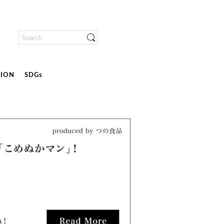
ION
SDGs