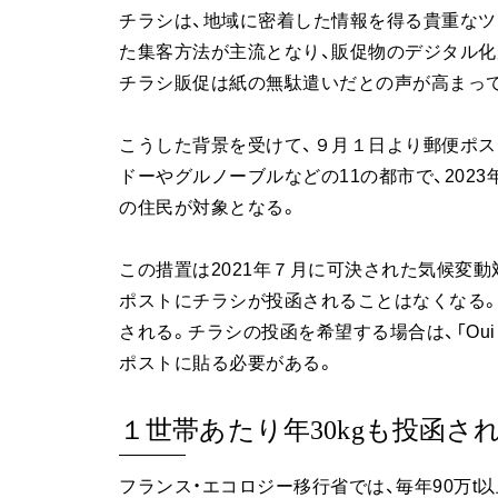
チラシは、地域に密着した情報を得る貴重なツ
た集客方法が主流となり、販促物のデジタル化
チラシ販促は紙の無駄遣いだとの声が高まっ
こうした背景を受けて、９月１日より郵便ポス
ドーやグルノーブルなどの11の都市で、2023
の住民が対象となる。
この措置は2021年７月に可決された気候変
ポストにチラシが投函されることはなくなる
される。チラシの投函を希望する場合は、「Oui
ポストに貼る必要がある。
１世帯あたり年30kgも投函さ
フランス・エコロジー移行省では、毎年90万