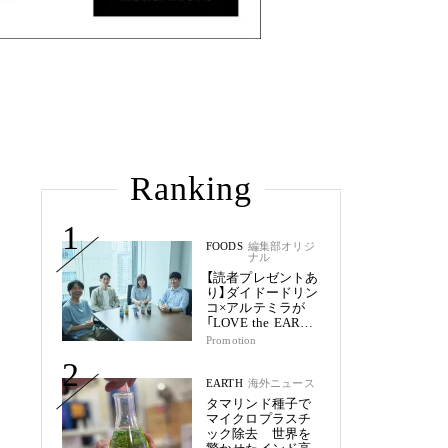
Ranking
1
FOODS
編集部オリジ
ナル
【読者プレゼントあ
り】ダイドードリン
コ×アルテミラが
「LOVE the EARTH
シリーズ」で目指す
Promotion
未来
2
EARTH
海外ニュース
タマリンド種子で
マイクロプラスチ
ック除去 世界を