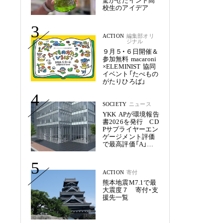
驚かせたインド高
校生のアイデア
3
ACTION
編集部オリ
ジナル
９月５・６日開催＆
参加無料 macaroni
×ELEMINIST 協同
イベント「たべもの
がたりひろば」
4
SOCIETY
ニュース
YKK APが環境報告
書2026を発行 CD
Pサプライヤーエン
ゲージメント評価
で最高評価「A」を
獲得
5
ACTION
寄付
熊本地震M7.1で最
大震度７ 寄付・支
援先一覧