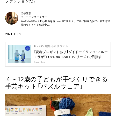
ファッションだ。
染谷優衣
フリーランスライター
YouTubeのThrift Filp動画をきっかけにサステナブルに興味を持つ。最近は洋
服のリメイクを勉強中…
2021.11.09
FOODS
編集部オリジナル
【読者プレゼントあり】ダイドードリンコ×アルテ
ミラが「LOVE the EARTHシリーズ」で目指す未
来
Promotion
４～12歳の子どもが手づくりできる
手芸キット「パズルウェア」