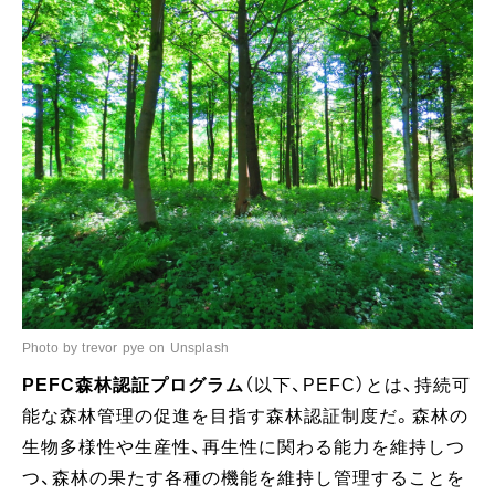
Photo by trevor pye on Unsplash
PEFC森林認証プログラム
（以下、PEFC）とは、持続可
能な森林管理の促進を目指す森林認証制度だ。森林の
生物多様性や生産性、再生性に関わる能力を維持しつ
つ、森林の果たす各種の機能を維持し管理することを