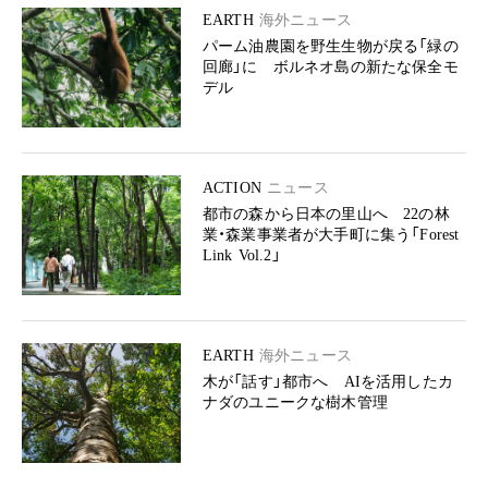
EARTH
海外ニュース
パーム油農園を野生生物が戻る「緑の
回廊」に ボルネオ島の新たな保全モ
デル
ACTION
ニュース
都市の森から日本の里山へ 22の林
業・森業事業者が大手町に集う「Forest
Link Vol.2」
EARTH
海外ニュース
木が「話す」都市へ AIを活用したカ
ナダのユニークな樹木管理