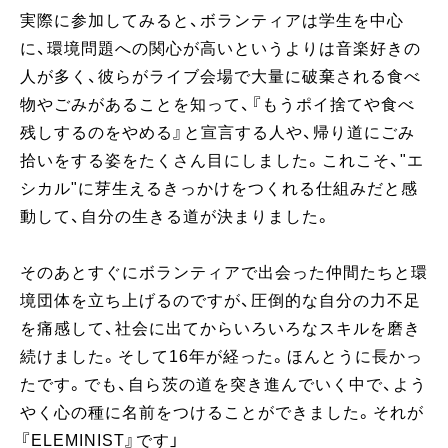
実際に参加してみると、ボランティアは学生を中心
に、環境問題への関心が高いというよりは音楽好きの
人が多く、彼らがライブ会場で大量に破棄される食べ
物やごみがあることを知って、『もうポイ捨てや食べ
残しするのをやめる』と宣言する人や、帰り道にごみ
拾いをする姿をたくさん目にしました。これこそ、"エ
シカル"に芽生えるきっかけをつくれる仕組みだと感
動して、自分の生きる道が決まりました。
そのあとすぐにボランティアで出会った仲間たちと環
境団体を立ち上げるのですが、圧倒的な自分の力不足
を痛感して、社会に出てからいろいろなスキルを磨き
続けました。そして16年が経った。ほんとうに長かっ
たです。でも、自ら茨の道を突き進んでいく中で、よう
やく心の種に名前をつけることができました。それが
『ELEMINIST』です」