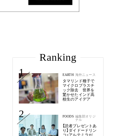
Ranking
1
EARTH
海外ニュース
タマリンド種子で
マイクロプラスチ
ック除去 世界を
驚かせたインド高
校生のアイデア
2
FOODS
編集部オリジ
ナル
【読者プレゼントあ
り】ダイドードリン
コ×アルテミラが