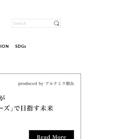
ION
SDGs