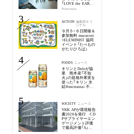
「LOVE the EARTH
シリーズ」で目指す
Promotion
未来
3
ACTION
編集部オリ
ジナル
９月５・６日開催＆
参加無料 macaroni
×ELEMINIST 協同
イベント「たべもの
がたりひろば」
4
FOODS
ニュース
キリンとDoleが協
業 熊本産「不知
火」の規格外果実を
使った「キリン 氷
結®mottainai 不知
火」発売
5
SOCIETY
ニュース
YKK APが環境報告
書2026を発行 CD
Pサプライヤーエン
ゲージメント評価
で最高評価「A」を
獲得