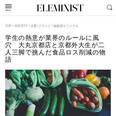
MENU
TOP
SOCIETY
企業・ブランド
編集部オリジナル
学生の熱意が業界のルールに風
穴 大丸京都店と京都外大生が二
人三脚で挑んだ食品ロス削減の物
語