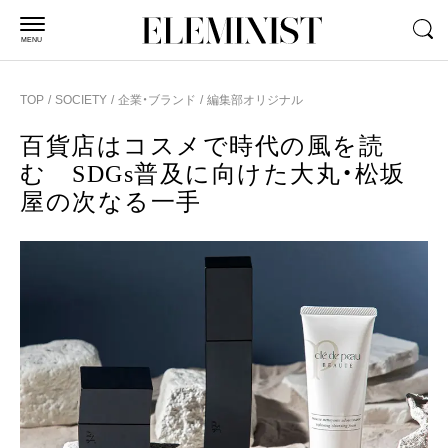
MENU
TOP
SOCIETY
企業・ブランド
編集部オリジナル
百貨店はコスメで時代の風を読
む SDGs普及に向けた大丸・松坂
屋の次なる一手