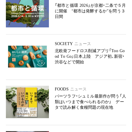
「都市と循環 2026」が京都・二条で５月
に開催 “都市は発酵するか”を問う３
日間
SOCIETY
ニュース
北欧発フードロス削減アプリ「Too Go
od To Go」日本上陸 アジア初、新宿・
渋谷などで開始
FOODS
ニュース
バーツラフ・シュミル最新作が問う「人
類はいつまで食べられるのか」 デー
タで読み解く食糧問題の現在地