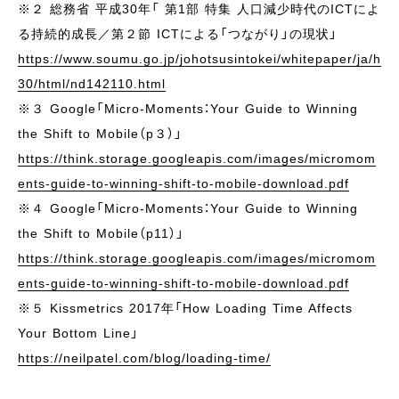
※２ 総務省 平成30年「 第1部 特集 人口減少時代のICTによ
る持続的成長／第２節 ICTによる「つながり」の現状」
https://www.soumu.go.jp/johotsusintokei/whitepaper/ja/h
30/html/nd142110.html
※３ Google「Micro-Moments：Your Guide to Winning
the Shift to Mobile（p３）」
https://think.storage.googleapis.com/images/micromom
ents-guide-to-winning-shift-to-mobile-download.pdf
※４ Google「Micro-Moments：Your Guide to Winning
the Shift to Mobile（p11）」
https://think.storage.googleapis.com/images/micromom
ents-guide-to-winning-shift-to-mobile-download.pdf
※５ Kissmetrics 2017年「How Loading Time Affects
Your Bottom Line」
https://neilpatel.com/blog/loading-time/