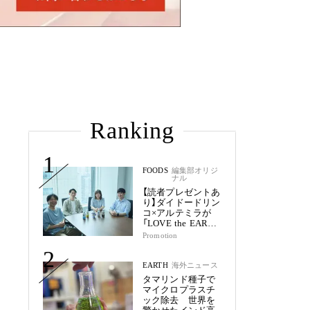
Ranking
1
FOODS
編集部オリジ
ナル
【読者プレゼントあ
り】ダイドードリン
コ×アルテミラが
「LOVE the EARTH
シリーズ」で目指す
Promotion
未来
2
EARTH
海外ニュース
タマリンド種子で
マイクロプラスチ
ック除去 世界を