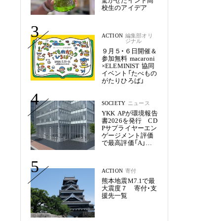
驚かせたインド高
校生のアイデア
3
ACTION
編集部オリ
ジナル
９月５・６日開催＆
参加無料 macaroni
×ELEMINIST 協同
イベント「たべもの
がたりひろば」
4
SOCIETY
ニュース
YKK APが環境報告
書2026を発行 CD
Pサプライヤーエン
ゲージメント評価
で最高評価「A」を
獲得
5
ACTION
寄付
熊本地震M7.1で最
大震度７ 寄付・支
援先一覧