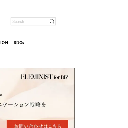
ION
SDGs