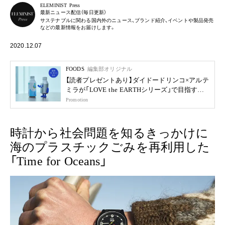
ELEMINIST Press
最新ニュース配信（毎日更新）
サステナブルに関わる国内外のニュース、ブランド紹介、イベントや製品発売
などの最新情報をお届けします。
2020.12.07
FOODS
編集部オリジナル
【読者プレゼントあり】ダイドードリンコ×アルテ
ミラが「LOVE the EARTHシリーズ」で目指す未
来
Promotion
時計から社会問題を知るきっかけに
海のプラスチックごみを再利用した
「Time for Oceans」