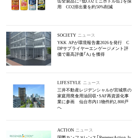
缶全製品に「低CO2ミニボトル缶」を採
用 CO2排出量を約50%削減
SOCIETY
ニュース
YKK APが環境報告書2026を発行 C
DPサプライヤーエンゲージメント評
価で最高評価「A」を獲得
LIFESTYLE
ニュース
三井不動産レジデンシャルが宮城県の
家庭用廃食用油回収・SAF再資源化事
業に参画 仙台市内11物件約2,800戸
へ
ACTION
ニュース
国際カンファレンス「RegenerAction Ja