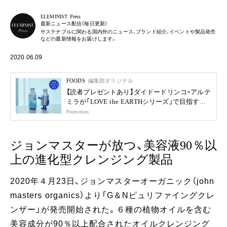
ELEMINIST Press
最新ニュース配信（毎日更新）
サステナブルに関わる国内外のニュース、ブランド紹介、イベントや製品発売
などの最新情報をお届けします。
2020.06.09
FOODS
編集部オリジナル
【読者プレゼントあり】ダイドードリンコ×アルテ
ミラが「LOVE the EARTHシリーズ」で目指す未
来
Promotion
ジョンマスターが放つ、美容液90％以
上の進化型クレンジング製品
2020年４月23日、ジョンマスターオーガニック（john
masters organics）より「G＆Nピュリファイングクレ
ンザー」が発売開始された。６種の植物オイルを含む
美容成分が90％以上配合されたオイルクレンジング