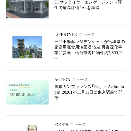
DPサプライヤーエンゲージメント評
価で最高評価「A」を獲得
LIFESTYLE
ニュース
三井不動産レジデンシャルが宮城県の
家庭用廃食用油回収・SAF再資源化事
業に参画 仙台市内11物件約2,800戸
へ
ACTION
ニュース
国際カンファレンス「RegenerAction Ja
pan 2026」が11月11日に東京駅前で開
催
FOODS
ニュース