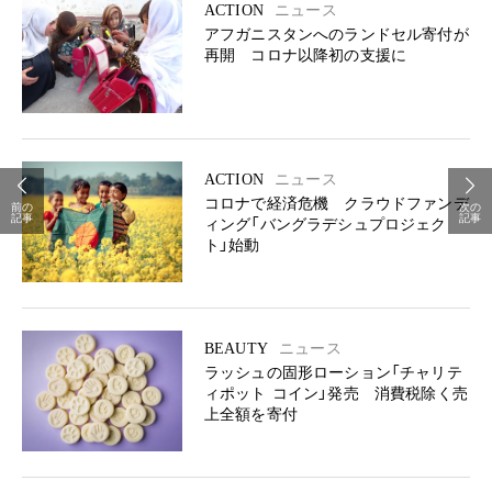
ACTION
ニュース
アフガニスタンへのランドセル寄付が
再開 コロナ以降初の支援に
ACTION
ニュース
コロナで経済危機 クラウドファンデ
前の
次の
記事
記事
ィング「バングラデシュプロジェク
ト」始動
BEAUTY
ニュース
ラッシュの固形ローション「チャリテ
ィポット コイン」発売 消費税除く売
上全額を寄付