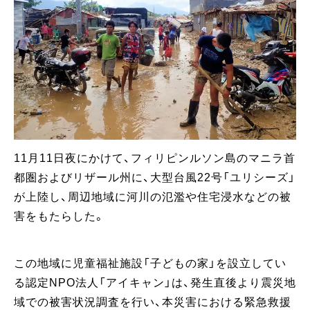
11月11日夜にかけて、フィリピンルソン島のマニラ首
都圏およびリザール州に、大型台風22号「ユリシーズ」
が上陸し、周辺地域に河川の氾濫や住宅浸水などの被
害をもたらした。
この地域に児童福祉施設「子どもの家」を設立してい
る認定NPO法人「アイキャン」は、発生直後より震災地
域での被害状況調査を行い、本災害における緊急救援