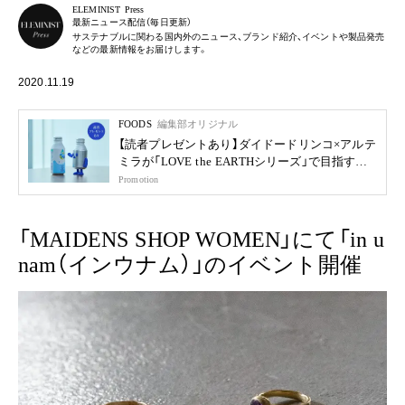
ELEMINIST Press
最新ニュース配信（毎日更新）
サステナブルに関わる国内外のニュース、ブランド紹介、イベントや製品発売
などの最新情報をお届けします。
2020.11.19
FOODS
編集部オリジナル
【読者プレゼントあり】ダイドードリンコ×アルテ
ミラが「LOVE the EARTHシリーズ」で目指す未
来
Promotion
「MAIDENS SHOP WOMEN」にて「in u
nam（インウナム）」のイベント開催