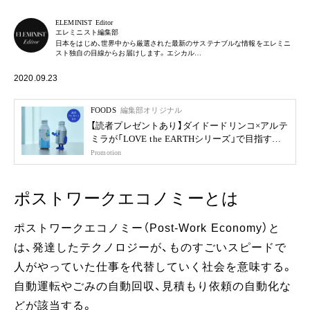
ELEMINIST Editor
エレミニスト編集部
日本をはじめ、世界中から厳選された最新のサステナブルな情報をエレミニ
スト独自の目線からお届けします。エシカル…
2020.09.23
FOODS
編集部オリジナル
【読者プレゼントあり】ダイドードリンコ×アルテ
ミラが「LOVE the EARTHシリーズ」で目指す未
来
Promotion
ポストワークエコノミーとは
ポストワークエコノミー（Post-Work Economy）と
は、発達したテクノロジーが、ものすごいスピードで
人がやっていた仕事を代替していく社会を意味する。
自動運転やごみの自動回収、見積もり依頼の自動化な
どが該当する。