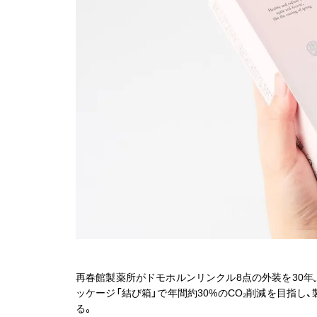
再春館製薬所がドモホルンリンクル8点の外装を30年
ッケージ「結び箱」で年間約30%のCO₂削減を目指
る。