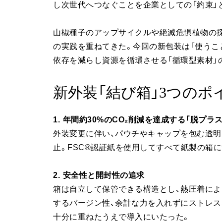
し次世代へつなぐことを企業としての「約束」
山椒種子のアップサイクルや絶滅危惧植物の
の実践を重ねてきた。今回の新包装は「使うこ
依存を減らし資源を循環させる「循環型素材」
新外装「結び箱」3つのポ
1. 年間約30%のCO₂削減を達成する「脱プラ
外装変更に伴い、パウチやキャップを包む透
止。FSC®認証紙を使用してすべて紙製の箱に
2. 安全性と開封性の追求
箱は自立して保管できる構造とし、熱圧着によ
するバージン性、余計な力を入れずにストレ
十分に重ねたうえで導入にいたった。