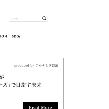
ION
SDGs