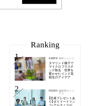
Ranking
1
EARTH
海外ニュース
タマリンド種子で
マイクロプラスチ
ック除去 世界を
驚かせたインド高
校生のアイデア
2
FOODS
編集部オリジ
ナル
【読者プレゼントあ
り】ダイドードリン
コ×アルテミラが