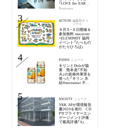
「LOVE the EARTH
シリーズ」で目指す
Promotion
未来
3
ACTION
編集部オリ
ジナル
９月５・６日開催＆
参加無料 macaroni
×ELEMINIST 協同
イベント「たべもの
がたりひろば」
4
FOODS
ニュース
キリンとDoleが協
業 熊本産「不知
火」の規格外果実を
使った「キリン 氷
結®mottainai 不知
火」発売
5
SOCIETY
ニュース
YKK APが環境報告
書2026を発行 CD
Pサプライヤーエン
ゲージメント評価
で最高評価「A」を
獲得