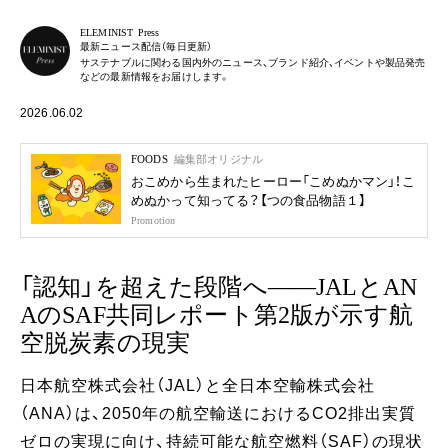
ELEMINIST Press
最新ニュース配信（毎日更新）
サステナブルに関わる国内外のニュース、ブランド紹介、イベントや製品発売
などの最新情報をお届けします。
2026.06.02
FOODS
編集部オリジナル
おこめから生まれたヒーロー「こめぬかマン」！こ
めぬかって知ってる？【つの食品物語１】
Promotion
「認知」を超えた段階へ——JALとAN
AのSAF共同レポート第2版が示す航
空脱炭素の現実
日本航空株式会社（JAL）と全日本空輸株式会社
（ANA）は、2050年の航空輸送におけるCO2排出実質
ゼロの実現に向け、持続可能な航空燃料（SAF）の現状