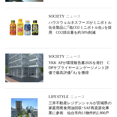
SOCIETY
ニュース
ハウスウェルネスフーズがミニボトル
缶全製品に「低CO2ミニボトル缶」を採
用 CO2排出量を約50%削減
SOCIETY
ニュース
YKK APが環境報告書2026を発行 C
DPサプライヤーエンゲージメント評
価で最高評価「A」を獲得
LIFESTYLE
ニュース
三井不動産レジデンシャルが宮城県の
家庭用廃食用油回収・SAF再資源化事
業に参画 仙台市内11物件約2,800戸