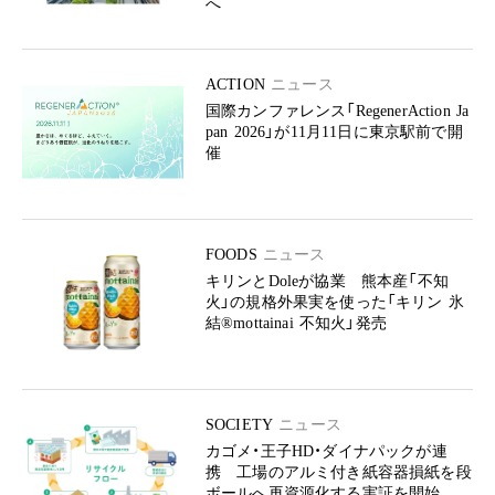
へ
ACTION
ニュース
国際カンファレンス「RegenerAction Ja
pan 2026」が11月11日に東京駅前で開
催
FOODS
ニュース
キリンとDoleが協業 熊本産「不知
火」の規格外果実を使った「キリン 氷
結®mottainai 不知火」発売
SOCIETY
ニュース
カゴメ・王子HD・ダイナパックが連
携 工場のアルミ付き紙容器損紙を段
ボールへ再資源化する実証を開始