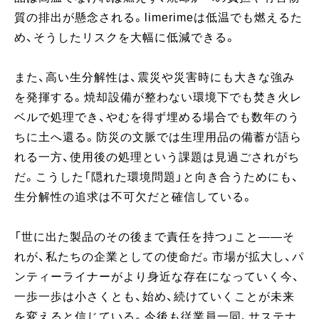
質の排出が懸念される。limerimeは低温でも燃えるた
め、そうしたリスクを大幅に低減できる。
また、高い生分解性は、震災や災害時にも大きな強み
を発揮する。焼却設備が整わない環境下でも焚き火レ
ベルで処理でき、やむを得ず埋める場合でも数年のう
ちに土へ還る。防災の文脈では生理用品の備蓄が語ら
れる一方、使用後の処理という課題は見過ごされがち
だ。こうした「隠れた環境問題」と向き合うためにも、
生分解性の追求は不可欠だと確信している。
「世に出た製品のその後まで責任を持つ」こと——そ
れが、私たちの企業としての使命だ。市場が拡大し、パ
ンティーライナーがより身近な存在になっていく今、
一歩一歩は小さくとも、始め、続けていくことが未来
を変えると信じている。今後も従業員一同、サステナ