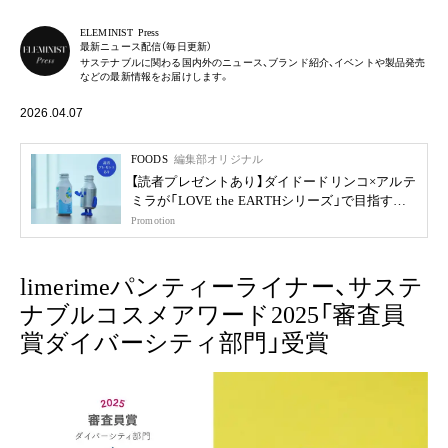
ELEMINIST Press
最新ニュース配信（毎日更新）
サステナブルに関わる国内外のニュース、ブランド紹介、イベントや製品発売
などの最新情報をお届けします。
2026.04.07
FOODS
編集部オリジナル
【読者プレゼントあり】ダイドードリンコ×アルテ
ミラが「LOVE the EARTHシリーズ」で目指す未
来
Promotion
limerimeパンティーライナー、サステ
ナブルコスメアワード2025「審査員
賞ダイバーシティ部門」受賞