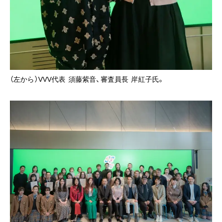
（左から）VVV代表 須藤紫音、審査員長 岸紅子氏。