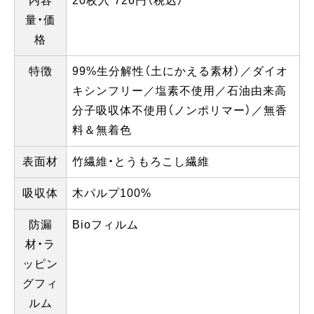
内容
20枚入 726円（税込）
量・価
格
特徴
99%生分解性（土にかえる素材）／ダイオ
キシンフリー／塩素不使用／石油由来高
分子吸収体不使用（ノンポリマー）／無香
料＆無着色
表面材
竹繊維・とうもろこし繊維
吸収体
木パルプ100%
防漏
Bioフィルム
材・ラ
ッピン
グフィ
ルム