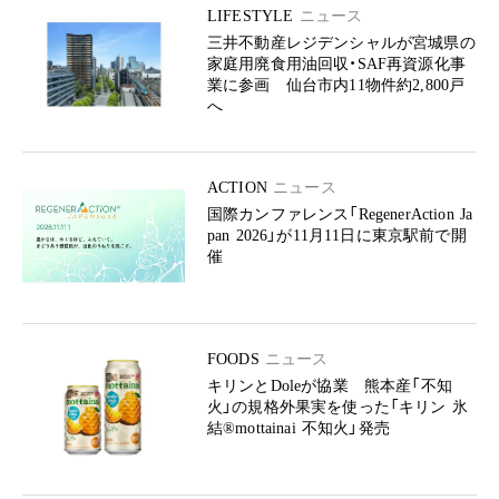
LIFESTYLE
ニュース
三井不動産レジデンシャルが宮城県の
家庭用廃食用油回収・SAF再資源化事
業に参画 仙台市内11物件約2,800戸
へ
ACTION
ニュース
国際カンファレンス「RegenerAction Ja
pan 2026」が11月11日に東京駅前で開
催
FOODS
ニュース
キリンとDoleが協業 熊本産「不知
火」の規格外果実を使った「キリン 氷
結®mottainai 不知火」発売