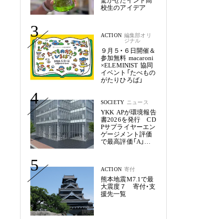
驚かせたインド高
校生のアイデア
3
ACTION
編集部オリ
ジナル
９月５・６日開催＆
参加無料 macaroni
×ELEMINIST 協同
イベント「たべもの
がたりひろば」
4
SOCIETY
ニュース
YKK APが環境報告
書2026を発行 CD
Pサプライヤーエン
ゲージメント評価
で最高評価「A」を
獲得
5
ACTION
寄付
熊本地震M7.1で最
大震度７ 寄付・支
援先一覧