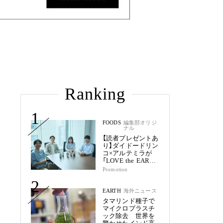
Ranking
1
FOODS
編集部オリジ
ナル
【読者プレゼントあ
り】ダイドードリン
コ×アルテミラが
「LOVE the EARTH
シリーズ」で目指す
Promotion
未来
2
EARTH
海外ニュース
タマリンド種子で
マイクロプラスチ
ック除去 世界を