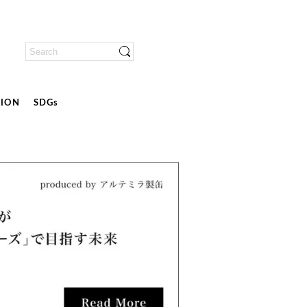
ION
SDGs