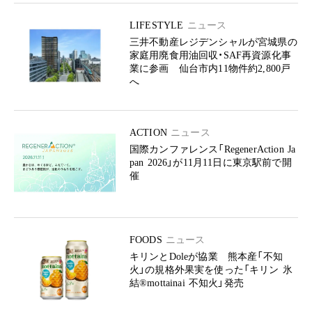
LIFESTYLE
ニュース
三井不動産レジデンシャルが宮城県の
家庭用廃食用油回収・SAF再資源化事
業に参画 仙台市内11物件約2,800戸
へ
ACTION
ニュース
国際カンファレンス「RegenerAction Ja
pan 2026」が11月11日に東京駅前で開
催
FOODS
ニュース
キリンとDoleが協業 熊本産「不知
火」の規格外果実を使った「キリン 氷
結®mottainai 不知火」発売