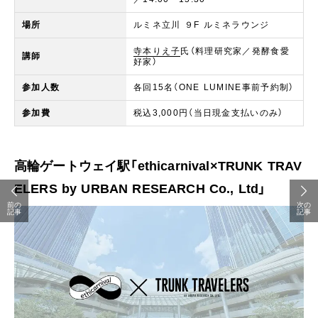
場所
ルミネ立川 ９F ルミネラウンジ​​
寺本りえ子
氏（料理研究家／発酵食愛
講師
好家）​
参加人数
各回15名（ONE LUMINE事前予約制）​​
参加費
税込3,000円（当日現金支払いのみ）
高輪ゲートウェイ駅「ethicarnival×TRUNK TRAV
ELERS by URBAN RESEARCH Co., Ltd」
前の
次の
記事
記事