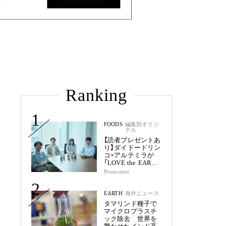
Ranking
1
FOODS
編集部オリジ
ナル
【読者プレゼントあ
り】ダイドードリン
コ×アルテミラが
「LOVE the EARTH
シリーズ」で目指す
Promotion
未来
2
EARTH
海外ニュース
タマリンド種子で
マイクロプラスチ
ック除去 世界を