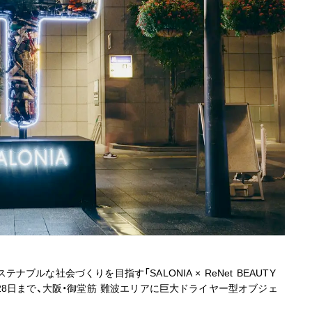
ナブルな社会づくりを目指す「SALONIA × ReNet BEAUTY
から28日まで、大阪・御堂筋 難波エリアに巨大ドライヤー型オブジェ