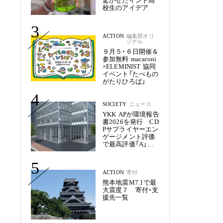
驚かせたインド高
校生のアイデア
3
ACTION
編集部オリ
ジナル
９月５・６日開催＆
参加無料 macaroni
×ELEMINIST 協同
イベント「たべもの
がたりひろば」
4
SOCIETY
ニュース
YKK APが環境報告
書2026を発行 CD
Pサプライヤーエン
ゲージメント評価
で最高評価「A」を
獲得
5
ACTION
寄付
熊本地震M7.1で最
大震度７ 寄付・支
援先一覧