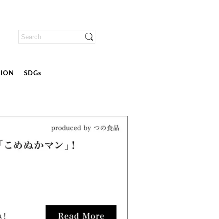
ION
SDGs