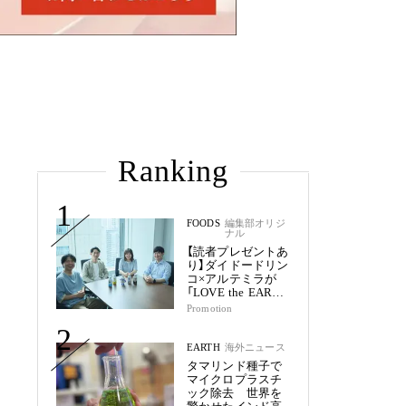
Ranking
1
FOODS
編集部オリジ
ナル
【読者プレゼントあ
り】ダイドードリン
コ×アルテミラが
「LOVE the EARTH
シリーズ」で目指す
Promotion
未来
2
EARTH
海外ニュース
タマリンド種子で
マイクロプラスチ
ック除去 世界を