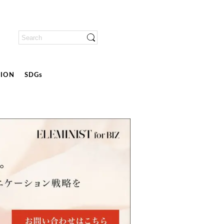
ION
SDGs