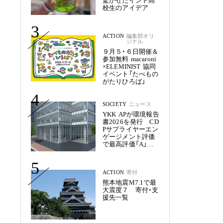
驚かせたインド高
校生のアイデア
3
ACTION
編集部オリ
ジナル
９月５・６日開催＆
参加無料 macaroni
×ELEMINIST 協同
イベント「たべもの
がたりひろば」
4
SOCIETY
ニュース
YKK APが環境報告
書2026を発行 CD
Pサプライヤーエン
ゲージメント評価
で最高評価「A」を
獲得
5
ACTION
寄付
熊本地震M7.1で最
大震度７ 寄付・支
援先一覧