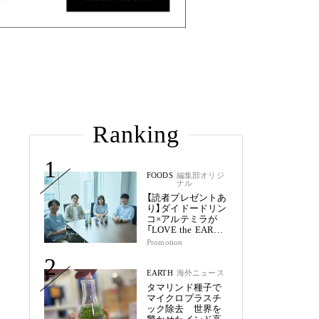
Ranking
1
FOODS
編集部オリジ
ナル
【読者プレゼントあ
り】ダイドードリン
コ×アルテミラが
「LOVE the EARTH
シリーズ」で目指す
Promotion
未来
2
EARTH
海外ニュース
タマリンド種子で
マイクロプラスチ
ック除去 世界を