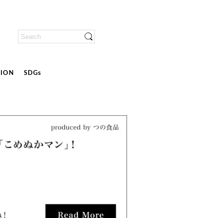
ION
SDGs