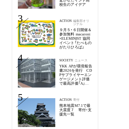
驚かせたインド高
校生のアイデア
3
ACTION
編集部オリ
ジナル
９月５・６日開催＆
参加無料 macaroni
×ELEMINIST 協同
イベント「たべもの
がたりひろば」
4
SOCIETY
ニュース
YKK APが環境報告
書2026を発行 CD
Pサプライヤーエン
ゲージメント評価
で最高評価「A」を
獲得
5
ACTION
寄付
熊本地震M7.1で最
大震度７ 寄付・支
援先一覧