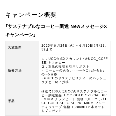
キャンペーン概要
「サステナブルなコーヒー調達 NewメッセージX
キャンペーン」
2025年６月24日（火）～６月30日（月）23:
実施期間
59まで
１．UCC公式Xアカウント（＠UCC_COFF
EE）をフォロー
２．対象の投稿を引用リポスト
応募方法
・「コーヒーのある、○○○○○をこれからも」
の○を回答
・＃UCCのサステナビリティ のハッシュ
タグと一緒に投稿
抽選で100人にUCCのサステナブルなコー
ヒー調達製品「UCC GOLD SPECIAL PR
EMIUM ナッツビート 無糖 1,000ml」、「U
景品
CC GOLD SPECIAL PREMIUM フルー
ティウェーブ 無糖 1,000ml」２本セット
をプレゼント