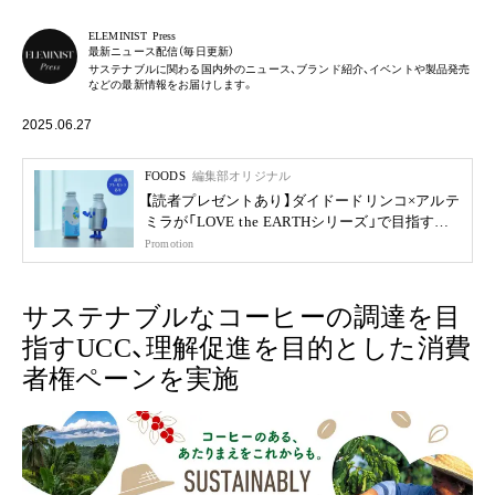
ELEMINIST Press
最新ニュース配信（毎日更新）
サステナブルに関わる国内外のニュース、ブランド紹介、イベントや製品発売
などの最新情報をお届けします。
2025.06.27
FOODS
編集部オリジナル
【読者プレゼントあり】ダイドードリンコ×アルテ
ミラが「LOVE the EARTHシリーズ」で目指す未
来
Promotion
サステナブルなコーヒーの調達を目
指すUCC、理解促進を目的とした消費
者権ペーンを実施