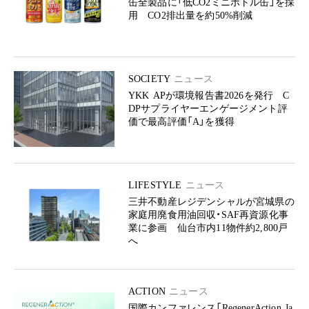
缶全製品に「低CO2ミニボトル缶」を採
用 CO2排出量を約50%削減
SOCIETY
ニュース
YKK APが環境報告書2026を発行 C
DPサプライヤーエンゲージメント評
価で最高評価「A」を獲得
LIFESTYLE
ニュース
三井不動産レジデンシャルが宮城県の
家庭用廃食用油回収・SAF再資源化事
業に参画 仙台市内11物件約2,800戸
へ
ACTION
ニュース
国際カンファレンス「RegenerAction Ja