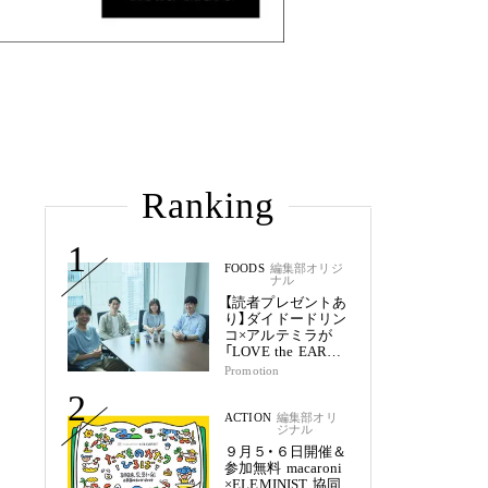
Ranking
1
FOODS
編集部オリジ
ナル
【読者プレゼントあ
り】ダイドードリン
コ×アルテミラが
「LOVE the EARTH
シリーズ」で目指す
Promotion
未来
2
ACTION
編集部オリ
ジナル
９月５・６日開催＆
参加無料 macaroni
×ELEMINIST 協同