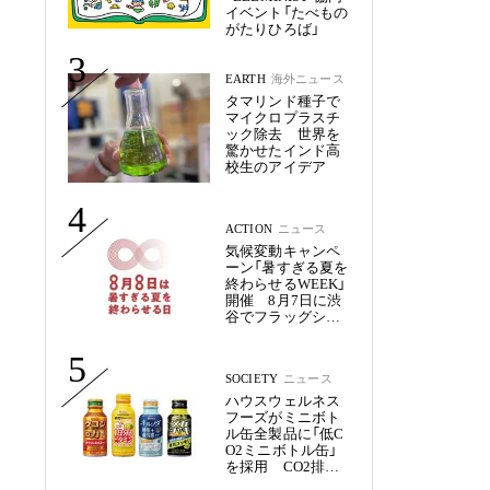
イベント「たべもの
がたりひろば」
3
EARTH
海外ニュース
タマリンド種子で
マイクロプラスチ
ック除去 世界を
驚かせたインド高
校生のアイデア
4
ACTION
ニュース
気候変動キャンペ
ーン「暑すぎる夏を
終わらせるWEEK」
開催 8月7日に渋
谷でフラッグシッ
プイベント
5
SOCIETY
ニュース
ハウスウェルネス
フーズがミニボト
ル缶全製品に「低C
O2ミニボトル缶」
を採用 CO2排出
量を約50%削減