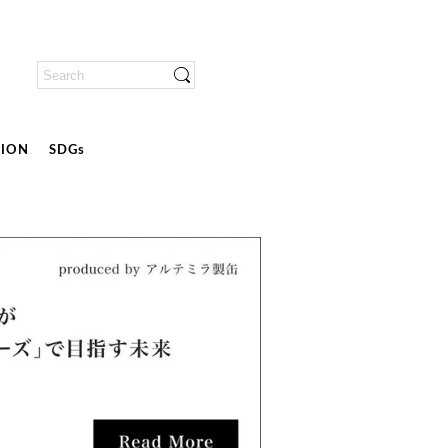
ION
SDGs