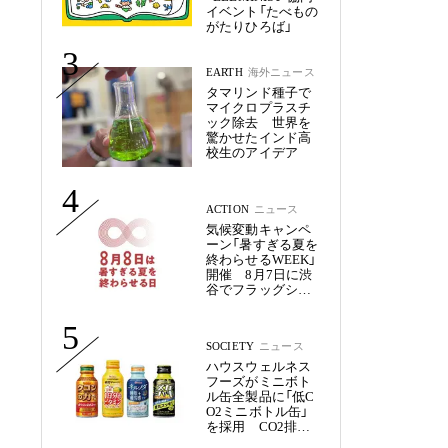
イベント「たべもの
がたりひろば」
3
EARTH
海外ニュース
タマリンド種子で
マイクロプラスチ
ック除去 世界を
驚かせたインド高
校生のアイデア
4
ACTION
ニュース
気候変動キャンペ
ーン「暑すぎる夏を
終わらせるWEEK」
開催 8月7日に渋
谷でフラッグシッ
プイベント
5
SOCIETY
ニュース
ハウスウェルネス
フーズがミニボト
ル缶全製品に「低C
O2ミニボトル缶」
を採用 CO2排出
量を約50%削減