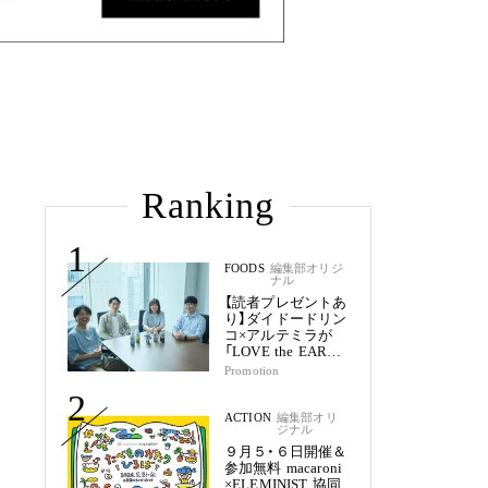
Ranking
1
FOODS
編集部オリジ
ナル
【読者プレゼントあ
り】ダイドードリン
コ×アルテミラが
「LOVE the EARTH
シリーズ」で目指す
Promotion
未来
2
ACTION
編集部オリ
ジナル
９月５・６日開催＆
参加無料 macaroni
×ELEMINIST 協同