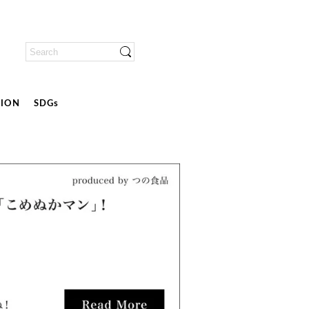
ION
SDGs