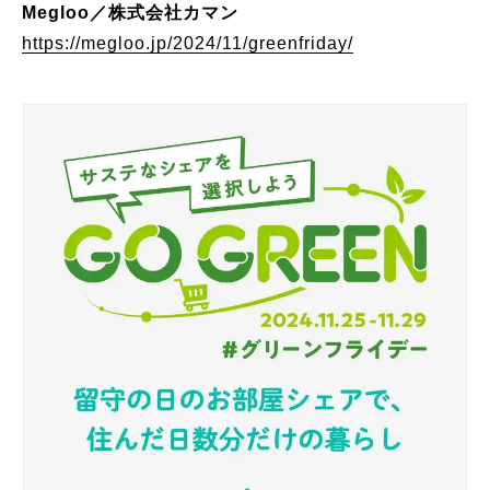
Megloo／株式会社カマン
https://megloo.jp/2024/11/greenfriday/