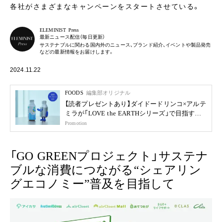
各社がさまざまなキャンペーンをスタートさせている。
ELEMINIST Press
最新ニュース配信（毎日更新）
サステナブルに関わる国内外のニュース、ブランド紹介、イベントや製品発売
などの最新情報をお届けします。
2024.11.22
FOODS
編集部オリジナル
【読者プレゼントあり】ダイドードリンコ×アルテ
ミラが「LOVE the EARTHシリーズ」で目指す未
来
Promotion
「GO GREENプロジェクト」サステナ
ブルな消費につながる“シェアリン
グエコノミー”普及を目指して