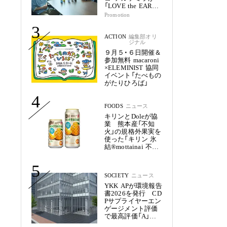
「LOVE the EARTH
シリーズ」で目指す
Promotion
未来
3
ACTION
編集部オリ
ジナル
９月５・６日開催＆
参加無料 macaroni
×ELEMINIST 協同
イベント「たべもの
がたりひろば」
4
FOODS
ニュース
キリンとDoleが協
業 熊本産「不知
火」の規格外果実を
使った「キリン 氷
結®mottainai 不知
火」発売
5
SOCIETY
ニュース
YKK APが環境報告
書2026を発行 CD
Pサプライヤーエン
ゲージメント評価
で最高評価「A」を
獲得