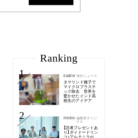
Ranking
1
EARTH
海外ニュース
タマリンド種子で
マイクロプラスチ
ック除去 世界を
驚かせたインド高
校生のアイデア
2
FOODS
編集部オリジ
ナル
【読者プレゼントあ
り】ダイドードリン
コ×アルテミラが