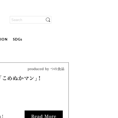
ION
SDGs