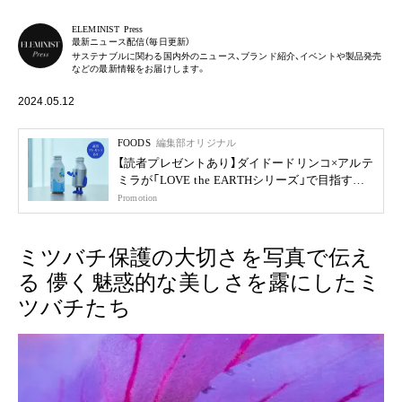
ELEMINIST Press
最新ニュース配信（毎日更新）
サステナブルに関わる国内外のニュース、ブランド紹介、イベントや製品発売
などの最新情報をお届けします。
2024.05.12
FOODS
編集部オリジナル
【読者プレゼントあり】ダイドードリンコ×アルテ
ミラが「LOVE the EARTHシリーズ」で目指す未
来
Promotion
ミツバチ保護の大切さを写真で伝え
る 儚く魅惑的な美しさを露にしたミ
ツバチたち