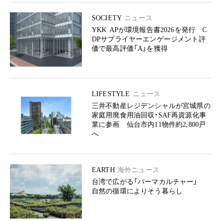
SOCIETY
ニュース
YKK APが環境報告書2026を発行 C
DPサプライヤーエンゲージメント評
価で最高評価「A」を獲得
LIFESTYLE
ニュース
三井不動産レジデンシャルが宮城県の
家庭用廃食用油回収・SAF再資源化事
業に参画 仙台市内11物件約2,800戸
へ
EARTH
海外ニュース
台湾で広がる「パーマカルチャー」
自然の循環によりそう暮らし