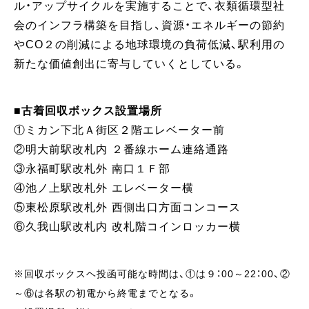
ル・アップサイクルを実施することで、衣類循環型社
会のインフラ構築を目指し、資源・エネルギーの節約
やCO２の削減による地球環境の負荷低減、駅利用の
新たな価値創出に寄与していくとしている。
■古着回収ボックス設置場所
①ミカン下北Ａ街区２階エレベーター前
②明大前駅改札内 ２番線ホーム連絡通路
③永福町駅改札外 南口１Ｆ部
④池ノ上駅改札外 エレベーター横
⑤東松原駅改札外 西側出口方面コンコース
⑥久我山駅改札内 改札階コインロッカー横
※回収ボックスヘ投函可能な時間は、①は９：00～22：00、②
～⑥は各駅の初電から終電までとなる。