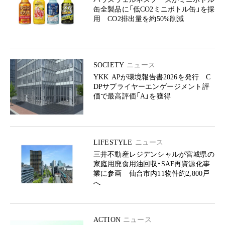
缶全製品に「低CO2ミニボトル缶」を採
用 CO2排出量を約50%削減
SOCIETY
ニュース
YKK APが環境報告書2026を発行 C
DPサプライヤーエンゲージメント評
価で最高評価「A」を獲得
LIFESTYLE
ニュース
三井不動産レジデンシャルが宮城県の
家庭用廃食用油回収・SAF再資源化事
業に参画 仙台市内11物件約2,800戸
へ
ACTION
ニュース