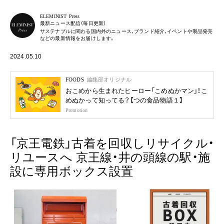
ELEMINIST Press
最新ニュース配信（毎日更新）
サステナブルに関わる国内外のニュース、ブランド紹介、イベントや製品発売
などの最新情報をお届けします。
2024.05.10
FOODS
編集部オリジナル
おこめから生まれたヒーロー「こめぬかマン」！こ
めぬかって知ってる？【つの食品物語１】
Promotion
「京王電鉄」古着を回収しリサイクル・
リユースへ 京王線・井の頭線の駅・施
設に専用ボックス設置