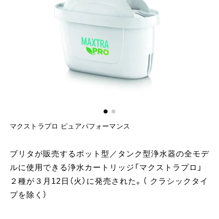
マクストラプロ ピュアパフォーマンス
マ
ブリタが販売するポット型／タンク型浄水器の全モデ
ルに使用できる浄水カートリッジ「マクストラプロ」
２種が３月12日（火）に発売された。​（ クラシックタイ
プを除く）