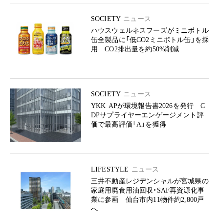
SOCIETY
ニュース
ハウスウェルネスフーズがミニボトル
缶全製品に「低CO2ミニボトル缶」を採
用 CO2排出量を約50%削減
SOCIETY
ニュース
YKK APが環境報告書2026を発行 C
DPサプライヤーエンゲージメント評
価で最高評価「A」を獲得
LIFESTYLE
ニュース
三井不動産レジデンシャルが宮城県の
家庭用廃食用油回収・SAF再資源化事
業に参画 仙台市内11物件約2,800戸
へ