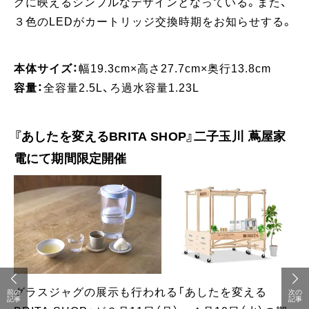
グに映えるシンプルなデザインとなっている。また、
３色のLEDがカートリッジ交換時期をお知らせする。
本体サイズ：
幅19.3cm×高さ27.7cm×奥行13.8cm
容量：
全容量2.5L、ろ過水容量1.23L
『あしたを変えるBRITA SHOP』二子玉川 蔦屋家
電にて期間限定開催
グラスジャグの展示も行われる「あしたを変える
前の
次の
記事
記事