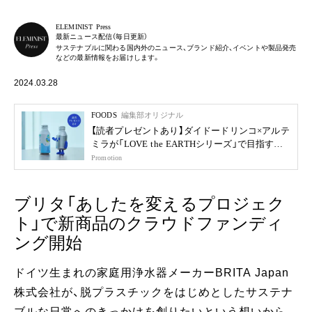
ELEMINIST Press
最新ニュース配信（毎日更新）
サステナブルに関わる国内外のニュース、ブランド紹介、イベントや製品発売
などの最新情報をお届けします。
2024.03.28
FOODS
編集部オリジナル
【読者プレゼントあり】ダイドードリンコ×アルテ
ミラが「LOVE the EARTHシリーズ」で目指す未
来
Promotion
ブリタ「あしたを変えるプロジェク
ト」で新商品のクラウドファンディ
ング開始
ドイツ生まれの家庭用浄水器メーカーBRITA Japan
株式会社が、脱プラスチックをはじめとしたサステナ
ブルな日常へのきっかけを創りたいという想いから