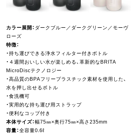
カラー展開：
ダークブルー／ダークグリーン／モーヴ
ローズ​
特徴：
・持ち運びできる浄水フィルター付きボトル​​
・４週間おいしい水が楽しめる、革新的なBRITA
MicroDiscテクノロジー​
・高品質のBPAフリープラスチック素材を使用した、
水を押し出せるボトル​
・食洗機可​
・実用的な持ち運び用ストラップ​
・便利なコップ付き​
本体サイズ：
幅75㎜×奥行75㎜×高さ235mm​
容量：
全容量0.6ℓ​