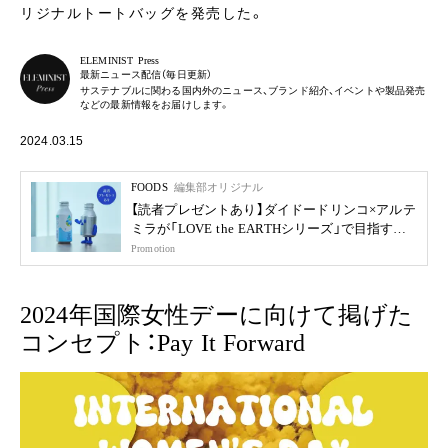
リジナルトートバッグを発売した。
ELEMINIST Press
最新ニュース配信（毎日更新）
サステナブルに関わる国内外のニュース、ブランド紹介、イベントや製品発売
などの最新情報をお届けします。
2024.03.15
FOODS
編集部オリジナル
【読者プレゼントあり】ダイドードリンコ×アルテ
ミラが「LOVE the EARTHシリーズ」で目指す未
来
Promotion
2024年国際女性デーに向けて掲げた
コンセプト：Pay It Forward