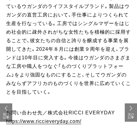
ているウガンダのライフスタイルブランド。製品はウ
ガンダの直営工房において、手仕事によりつくられて
生産を行なっている。工房ではシングルマザーをはじ
め社会的に疎外されがちな女性たちを積極的に採用す
ることで、彼女たちの自信と誇りを醸成する事業を展
開してきた。2024年８月には創業９周年を迎え、ブラ
ンドは10年目に突入する。今後はウガンダのさまざま
な工房や職人をつなぐ「ものづくりプラットフォー
ム」をより強固なものにすること、そしてウガンダの
みならずアフリカのものづくりを世界に広めていくこ
とを目指していく。
お問い合わせ先／株式会社RICCI EVERYDAY
前の
次の
記事
記事
https://www.riccieveryday.com/