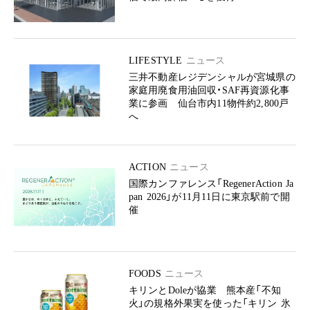
LIFESTYLE
ニュース
三井不動産レジデンシャルが宮城県の
家庭用廃食用油回収・SAF再資源化事
業に参画 仙台市内11物件約2,800戸
へ
ACTION
ニュース
国際カンファレンス「RegenerAction Ja
pan 2026」が11月11日に東京駅前で開
催
FOODS
ニュース
キリンとDoleが協業 熊本産「不知
火」の規格外果実を使った「キリン 氷