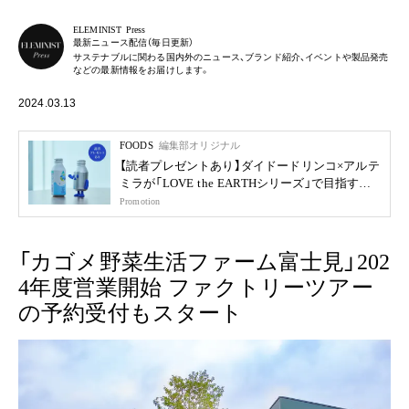
ELEMINIST Press
最新ニュース配信（毎日更新）
サステナブルに関わる国内外のニュース、ブランド紹介、イベントや製品発売
などの最新情報をお届けします。
2024.03.13
FOODS
編集部オリジナル
【読者プレゼントあり】ダイドードリンコ×アルテ
ミラが「LOVE the EARTHシリーズ」で目指す未
来
Promotion
「カゴメ野菜生活ファーム富士見」202
4年度営業開始 ファクトリーツアー
の予約受付もスタート