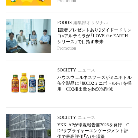
Promotion
FOODS
編集部オリジナル
【読者プレゼントあり】ダイドードリン
コ×アルテミラが「LOVE the EARTH
シリーズ」で目指す未来
Promotion
SOCIETY
ニュース
ハウスウェルネスフーズがミニボトル
缶全製品に「低CO2ミニボトル缶」を採
用 CO2排出量を約50%削減
SOCIETY
ニュース
YKK APが環境報告書2026を発行 C
DPサプライヤーエンゲージメント評
価で最高評価「A」を獲得