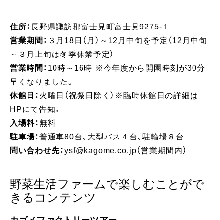
住所：
長野県諏訪郡富士見町富士見9275-１
営業期間：
３月18日（月）～12月中旬を予定（12月中旬
～３月上旬は冬季休業予定）
営業時間：
10時～16時 ※今年度から開園時刻が30分
早くなりました。
休館日：
火曜日（祝祭日除く）※臨時休館日の詳細は
HPにて告知。
入場料：
無料
駐車場：
普通車80台、大型バス４台、駐輪場８台
問い合わせ先：
ysf@kagome.co.jp（営業期間内）
野菜生活ファームで楽しむことがで
きるコンテンツ
カゴメファクトリーツアー