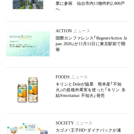
業に参画 仙台市内11物件約2,800戸
へ
ACTION
ニュース
国際カンファレンス「RegenerAction Ja
pan 2026」が11月11日に東京駅前で開
催
FOODS
ニュース
キリンとDoleが協業 熊本産「不知
火」の規格外果実を使った「キリン 氷
結®mottainai 不知火」発売
SOCIETY
ニュース
カゴメ・王子HD・ダイナパックが連