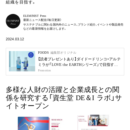
組織を目指す。
ELEMINIST Press
最新ニュース配信（毎日更新）
サステナブルに関わる国内外のニュース、ブランド紹介、イベントや製品発売
などの最新情報をお届けします。
2024.03.12
FOODS
編集部オリジナル
【読者プレゼントあり】ダイドードリンコ×アルテ
ミラが「LOVE the EARTHシリーズ」で目指す未
来
Promotion
多様な人財の活躍と企業成長との関
係を研究する「資生堂 DE＆I ラボ」サ
イトオープン