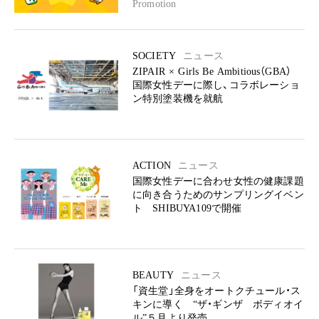
Promotion
SOCIETY
ニュース
ZIPAIR × Girls Be Ambitious（GBA）
国際女性デーに際し、コラボレーショ
ン特別塗装機を就航
ACTION
ニュース
国際女性デーに合わせ女性の健康課題
に向き合うためのサンプリングイベン
ト SHIBUYA109で開催
BEAUTY
ニュース
「資生堂」全身をオートクチュール・ス
キンに導く “ザ・ギンザ ボディオイ
ル”５月より発売