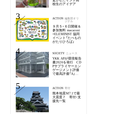
驚かせたインド高
校生のアイデア
3
ACTION
編集部オリ
ジナル
９月５・６日開催＆
参加無料 macaroni
×ELEMINIST 協同
イベント「たべもの
がたりひろば」
4
SOCIETY
ニュース
YKK APが環境報告
書2026を発行 CD
Pサプライヤーエン
ゲージメント評価
で最高評価「A」を
獲得
5
ACTION
寄付
熊本地震M7.1で最
大震度７ 寄付・支
援先一覧