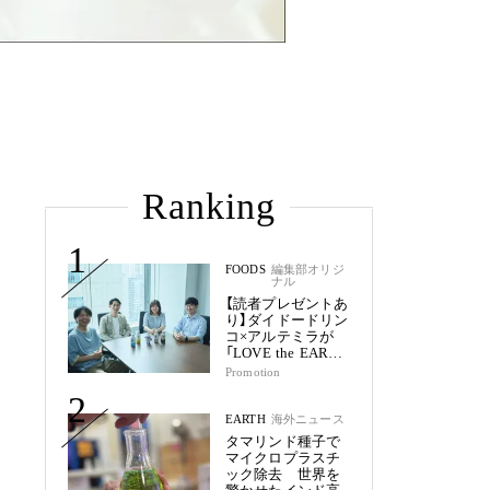
Ranking
1
FOODS
編集部オリジ
ナル
【読者プレゼントあ
り】ダイドードリン
コ×アルテミラが
「LOVE the EARTH
シリーズ」で目指す
Promotion
未来
2
EARTH
海外ニュース
タマリンド種子で
マイクロプラスチ
ック除去 世界を