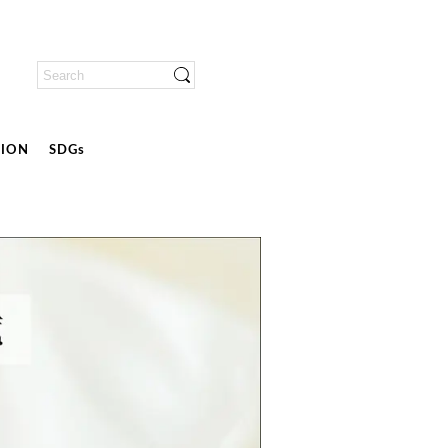
ION
SDGs