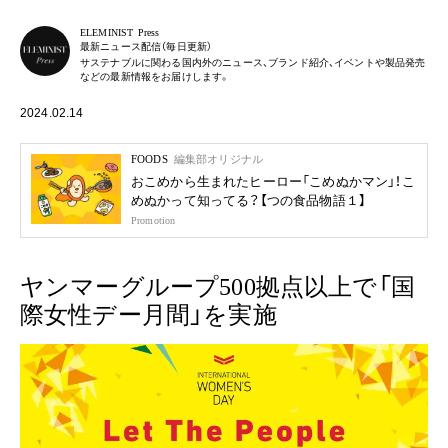
ELEMINIST Press
最新ニュース配信（毎日更新）
サステナブルに関わる国内外のニュース、ブランド紹介、イベントや製品発売
などの最新情報をお届けします。
2024.02.14
FOODS
編集部オリジナル
おこめから生まれたヒーロー「こめぬかマン」！こ
めぬかって知ってる？【つの食品物語１】
Promotion
ヤンマーグループ500拠点以上で「国
際女性デー月間」を実施