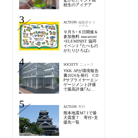
驚かせたインド高
校生のアイデア
3
ACTION
編集部オリ
ジナル
９月５・６日開催＆
参加無料 macaroni
×ELEMINIST 協同
イベント「たべもの
がたりひろば」
4
SOCIETY
ニュース
YKK APが環境報告
書2026を発行 CD
Pサプライヤーエン
ゲージメント評価
で最高評価「A」を
獲得
5
ACTION
寄付
熊本地震M7.1で最
大震度７ 寄付・支
援先一覧