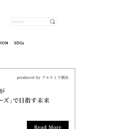
ION
SDGs