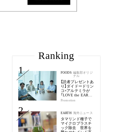
Ranking
1
FOODS
編集部オリジ
ナル
【読者プレゼントあ
り】ダイドードリン
コ×アルテミラが
「LOVE the EARTH
シリーズ」で目指す
Promotion
未来
2
EARTH
海外ニュース
タマリンド種子で
マイクロプラスチ
ック除去 世界を