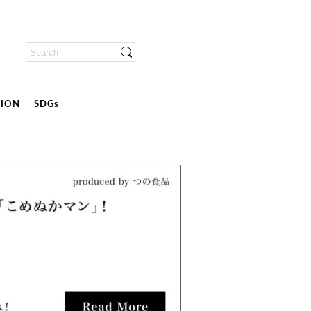
ION
SDGs