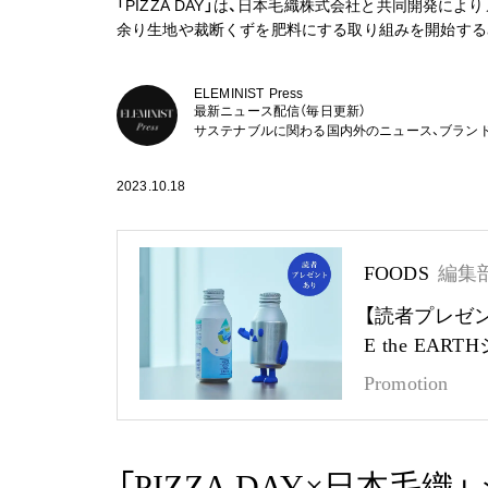
「PIZZA DAY」は、日本毛織株式会社と共同開発
余り生地や裁断くずを肥料にする取り組みを開始する
ELEMINIST Press
最新ニュース配信（毎日更新）
サステナブルに関わる国内外のニュース、ブラン
2023.10.18
FOODS
編集
【読者プレゼ
E the EA
Promotion
「PIZZA DAY×日本毛