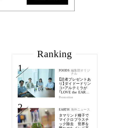
Ranking
1
FOODS
編集部オリジ
ナル
【読者プレゼントあ
り】ダイドードリン
コ×アルテミラが
「LOVE the EARTH
シリーズ」で目指す
Promotion
未来
2
EARTH
海外ニュース
タマリンド種子で
マイクロプラスチ
ック除去 世界を