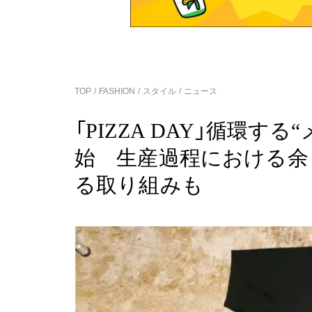
TOP
FASHION
スタイル
ニュース
「PIZZA DAY」循環す
始 生産過程における余
る取り組みも