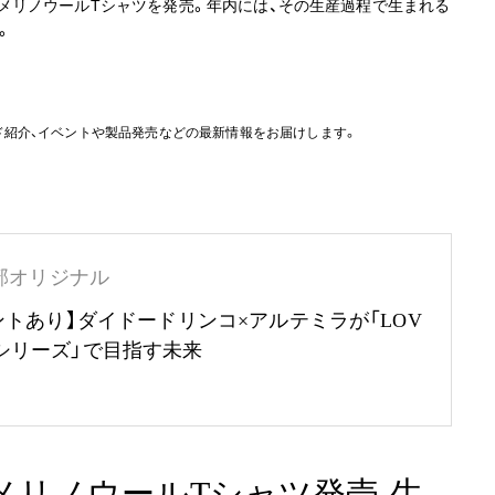
によりメリノウールTシャツを発売。年内には、その生産過程で生まれる
。
ド紹介、イベントや製品発売などの最新情報をお届けします。
部オリジナル
ントあり】ダイドードリンコ×アルテミラが「LOV
RTHシリーズ」で目指す未来
織」メリノウールTシャツ発売 生