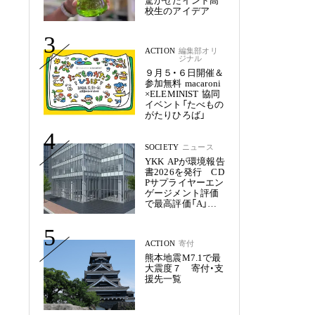
驚かせたインド高
校生のアイデア
3
ACTION
編集部オリ
ジナル
９月５・６日開催＆
参加無料 macaroni
×ELEMINIST 協同
イベント「たべもの
がたりひろば」
4
SOCIETY
ニュース
YKK APが環境報告
書2026を発行 CD
Pサプライヤーエン
ゲージメント評価
で最高評価「A」を
獲得
5
ACTION
寄付
熊本地震M7.1で最
大震度７ 寄付・支
援先一覧